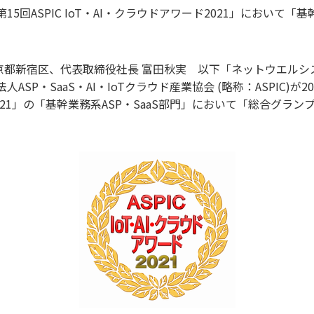
15回ASPIC IoT・AI・クラウドアワード2021」において「
京都新宿区、代表取締役社長 富田秋実 以下「ネットウエルシ
ASP・SaaS・AI・IoTクラウド産業協会 (略称：ASPIC)が2
ード2021」の「基幹業務系ASP・SaaS部門」において「総合グ